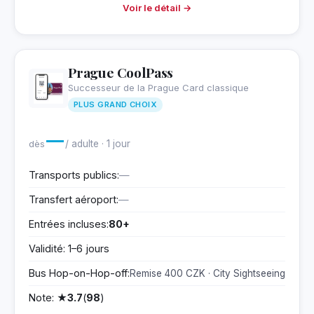
Voir le détail →
Prague CoolPass
Successeur de la Prague Card classique
PLUS GRAND CHOIX
—
dès
/ adulte · 1 jour
Transports publics:
—
Transfert aéroport:
—
Entrées incluses:
80+
Validité: 1–6 jours
Bus Hop-on-Hop-off:
Remise 400 CZK · City Sightseeing
Note: ★
3.7
(
98
)