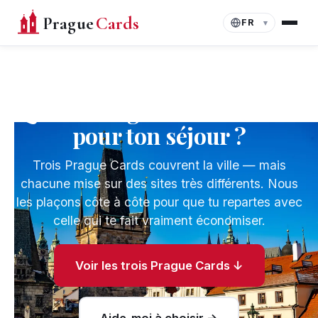
Prague
Cards
Langue
▾
Quelle Prague Card choisir
pour ton séjour ?
Trois Prague Cards couvrent la ville — mais
chacune mise sur des sites très différents. Nous
les plaçons côte à côte pour que tu repartes avec
celle qui te fait vraiment économiser.
Voir les trois Prague Cards ↓