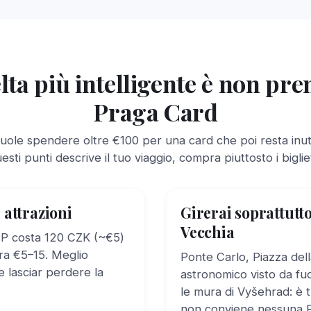
lta più intelligente è non pr
Praga Card
ole spendere oltre €100 per una card che poi resta inuti
esti punti descrive il tuo viaggio, compra piuttosto i bigliett
2 attrazioni
Girerai soprattutto
Vecchia
DPP costa 120 CZK (~€5)
 tra €5–15. Meglio
Ponte Carlo, Piazza dell
 lasciar perdere la
astronomico visto da fuor
le mura di Vyšehrad: è t
non conviene nessuna 