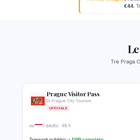
€44
. T
Le
Tre Praga C
Prague Visitor Pass
Di Prague City Tourism
UFFICIALE
—
da
/ adulto · 48 h
Trasporti pubblici:
✓ DPP completo