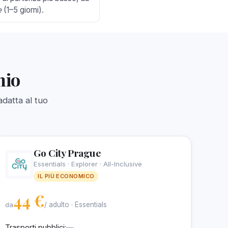
e
(1–5 giorni).
hio
datta al tuo
Go City Prague
Essentials · Explorer · All-Inclusive
IL PIÙ ECONOMICO
44 €
da
/ adulto · Essentials
Trasporti pubblici:
—