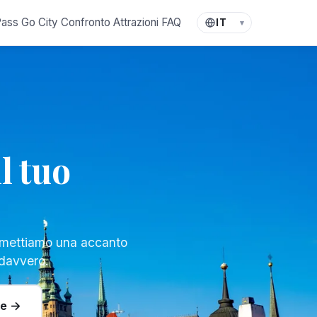
Lingua
Pass
Go City
Confronto
Attrazioni
FAQ
▾
l tuo
 mettiamo una accanto
a davvero.
re →