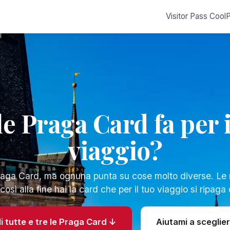
Visitor Pass
Cool
e Praga Card fa per i
viaggio?
Praga Card, ma ognuna punta su cose molto diverse. Le
, così alla fine hai la card che per il tuo viaggio si ripag
i tutte e tre le Praga Card ↓
Aiutami a sceglie