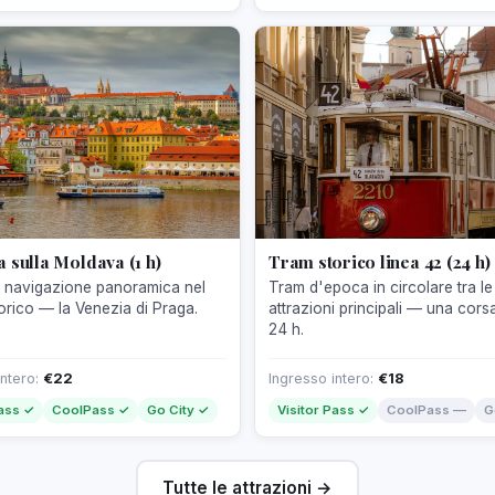
 sulla Moldava (1 h)
Tram storico linea 42 (24 h)
i navigazione panoramica nel
Tram d'epoca in circolare tra le
orico — la Venezia di Praga.
attrazioni principali — una cors
24 h.
intero:
€22
Ingresso intero:
€18
Pass ✓
CoolPass ✓
Go City ✓
Visitor Pass ✓
CoolPass —
G
Tutte le attrazioni →