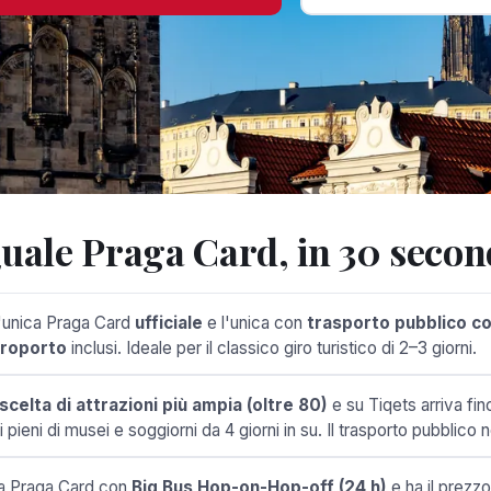
uale Praga Card, in 30 secon
l'unica Praga Card
ufficiale
e l'unica con
trasporto pubblico c
roporto
inclusi. Ideale per il classico giro turistico di 2–3 giorni.
 scelta di attrazioni più ampia (oltre 80)
e su Tiqets arriva fino
i pieni di musei e soggiorni da 4 giorni in su. Il trasporto pubblico 
ca Praga Card con
Big Bus Hop-on-Hop-off (24 h)
e ha il prezzo