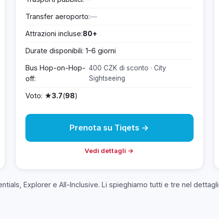
Transfer aeroporto:
—
Attrazioni incluse:
80+
Durate disponibili: 1–6 giorni
Bus Hop-on-Hop-
400 CZK di sconto · City
off:
Sightseeing
Voto: ★
3.7
(
98
)
Prenota su Tiqets →
Vedi dettagli →
sentials, Explorer e All-Inclusive. Li spieghiamo tutti e tre nel dettagl