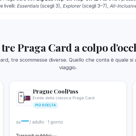
re livelli:
Essentials
(scegli 3),
Explorer
(scegli 3–7),
All-Inclusiv
 tre Praga Card a colpo d'occ
ard, tre scommesse diverse. Quello che conta è quale si a
viaggio.
Prague CoolPass
Erede della classica Praga Card
PIÙ SCELTA
—
da
/ adulto · 1 giorno
Trasporti pubblici:
—