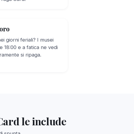
voro
i giorni feriali? I musei
e 18:00 e a fatica ne vedi
amente si ripaga.
Card le include
di spunta