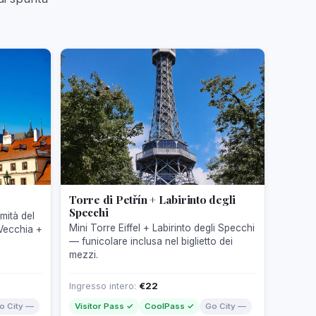
Torre di Petřín + Labirinto degli
Specchi
mità del
Mini Torre Eiffel + Labirinto degli Specchi
 Vecchia +
— funicolare inclusa nel biglietto dei
mezzi.
Ingresso intero:
€22
o City —
Visitor Pass ✓
CoolPass ✓
Go City —