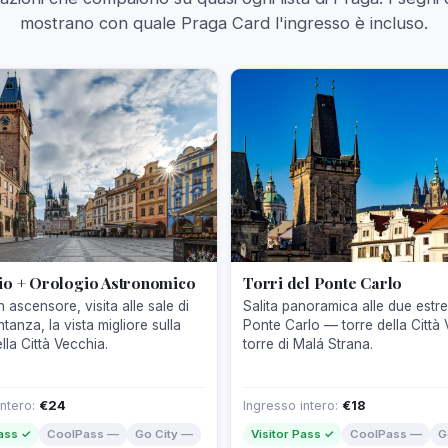
mostrano con quale Praga Card l'ingresso è incluso.
io + Orologio Astronomico
Torri del Ponte Carlo
 ascensore, visita alle sale di
Salita panoramica alle due estre
tanza, la vista migliore sulla
Ponte Carlo — torre della Città
lla Città Vecchia.
torre di Malá Strana.
intero:
€24
Ingresso intero:
€18
Pass ✓
CoolPass —
Go City —
Visitor Pass ✓
CoolPass —
G