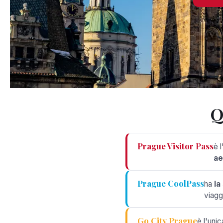
Q
Prague Visitor Pass
è 
ae
Prague CoolPass
ha
la
viagg
Go City Prague
è l'uni