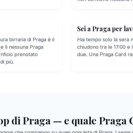
Sei a Praga per la
ura birraria di Praga è il
Hai tempo solo la sera ne
 e lì nessuna Praga
chiudono tra le 17:00 e l
rrificio prenotato
due. Una Praga Card rar
i più.
top di Praga — e quale Praga 
razioni che compaiono su quasi ogni lista di Praga. I segni 